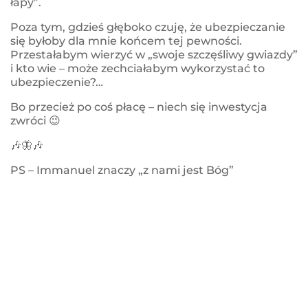
łapy”.
Poza tym, gdzieś głęboko czuję, że ubezpieczanie
się byłoby dla mnie końcem tej pewności.
Przestałabym wierzyć w „swoje szczęśliwy gwiazdy”
i kto wie – może zechciałabym wykorzystać to
ubezpieczenie?…
Bo przecież po coś płacę – niech się inwestycja
zwróci
😉
🎶
🦋
🎶
PS – Immanuel znaczy „z nami jest Bóg”