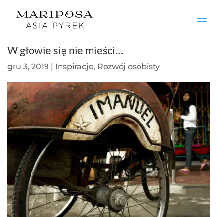
W głowie się nie mieści…
gru 3, 2019
|
Inspiracje
,
Rozwój osobisty