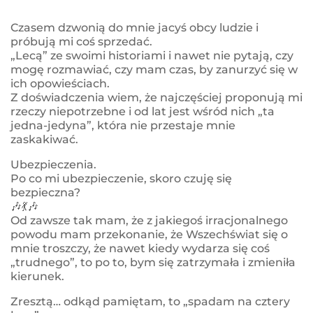
Czasem dzwonią do mnie jacyś obcy ludzie i
próbują mi coś sprzedać.
„Lecą” ze swoimi historiami i nawet nie pytają, czy
mogę rozmawiać, czy mam czas, by zanurzyć się w
ich opowieściach.
Z doświadczenia wiem, że najczęściej proponują mi
rzeczy niepotrzebne i od lat jest wśród nich „ta
jedna-jedyna”, która nie przestaje mnie
zaskakiwać.
Ubezpieczenia.
Po co mi ubezpieczenie, skoro czuję się
bezpieczna?
🎶
💃
🎶
Od zawsze tak mam, że z jakiegoś irracjonalnego
powodu mam przekonanie, że Wszechświat się o
mnie troszczy, że nawet kiedy wydarza się coś
„trudnego”, to po to, bym się zatrzymała i zmieniła
kierunek.
Zresztą… odkąd pamiętam, to „spadam na cztery