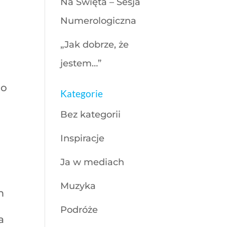
Na Święta – Sesja
Numerologiczna
„Jak dobrze, że
,
jestem…”
bo
Kategorie
Bez kategorii
Inspiracje
Ja w mediach
Muzyka
m
Podróże
a