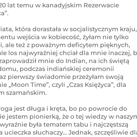
20 lat temu w kanadyjskim Rezerwacie
a”.
ata, która dorastała w socjalistycznym kraju
entu wejścia w kobiecość, żyłam nie tylko
, ale też z poważnym deficytem pięknych,
ale los najwyraźniej chciał dla mnie inaczej, 
 zaprowadził mnie do Indian, na ich świętą
domu, podczas indiańskiej ceremonii
 raz pierwszy świadomie przeżyłam swoją
e „Moon Time”, czyli „Czas Księżyca”, dla
em szamańskim.
a jest długa i kręta, bo po powrocie do
ie jestem pionierką, że o tej wiedzy w naszy
yraźnie była tematem tabu i najczęstszą
a ucieczka słuchaczy… Jednak, szczęśliwie dl