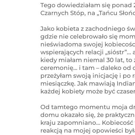
Tego dowiedziałam się ponad 
Czarnych Stóp, na „Tańcu Słońc
Jako kobieta z zachodniego świ
gdzie nie celebrowało się mom
nieświadoma swojej kobiecości
wspierających relacji „sióstr”… 
kiedy miałam niemal 30 lat, to
ceremonię… i tam – daleko od 
przeżyłam swoją inicjację i po
miesiączkę. Jak mawiają Indiani
każdej kobiety może być czas
Od tamtego momentu moja drog
domu okazało się, że praktyczn
kraju zapomniano… Kobiecość w
reakcją na mojej opowieści był