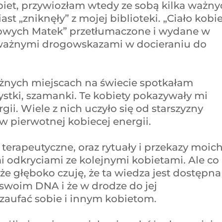
obiet, przywiozłam wtedy ze sobą kilka ważn
st „zniknęły” z mojej biblioteki. „Ciało kobie
anowych Matek” przetłumaczone i wydane w
s ważnymi drogowskazami w docieraniu do
óżnych miejscach na świecie spotkałam
tystki, szamanki. Te kobiety pokazywały mi
ii. Wiele z nich uczyło się od starszyzny
 w pierwotnej kobiecej energii.
 terapeutyczne, oraz rytuały i przekazy moic
mi odkryciami ze kolejnymi kobietami. Ale co
 że głęboko czuję, że ta wiedza jest dostępna
 swoim DNA i że w drodze do jej
zaufać sobie i innym kobietom.