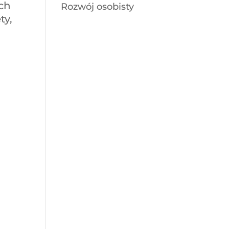
ych
Rozwój osobisty
ty,
h