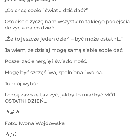
„Co chcę sobie i światu dziś dać?”
Osobiście życzę nam wszystkim takiego podejścia
do życia na co dzień.
„Że to jeszcze jeden dzień – być może ostatni…”
Ja wiem, że dzisiaj mogę samą siebie sobie dać.
Poszerzać energię i świadomość.
Mogę być szczęśliwa, spełniona i wolna.
To mój wybór.
I chcę zawsze tak żyć, jakby to miał być MÓJ
OSTATNI DZIEŃ…
🎶
🦋
🎶
Foto: Iwona Wojdowska
🎶
💃
🎶