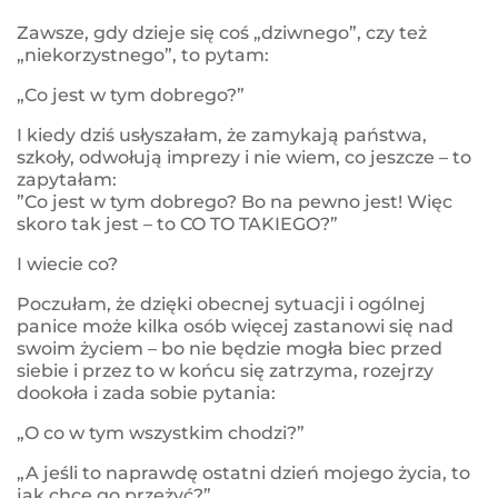
Zawsze, gdy dzieje się coś „dziwnego”, czy też
„niekorzystnego”, to pytam:
„Co jest w tym dobrego?”
I kiedy dziś usłyszałam, że zamykają państwa,
szkoły, odwołują imprezy i nie wiem, co jeszcze – to
zapytałam:
”Co jest w tym dobrego? Bo na pewno jest! Więc
skoro tak jest – to CO TO TAKIEGO?”
I wiecie co?
Poczułam, że dzięki obecnej sytuacji i ogólnej
panice może kilka osób więcej zastanowi się nad
swoim życiem – bo nie będzie mogła biec przed
siebie i przez to w końcu się zatrzyma, rozejrzy
dookoła i zada sobie pytania:
„O co w tym wszystkim chodzi?”
„A jeśli to naprawdę ostatni dzień mojego życia, to
jak chcę go przeżyć?”