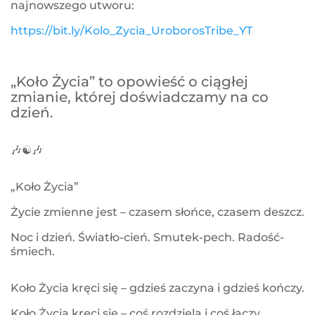
najnowszego utworu:
https://bit.ly/Kolo_Zycia_UroborosTribe_YT
„Koło Życia” to opowieść o ciągłej
zmianie, której doświadczamy na co
dzień.
🎶☯🎶
„Koło Życia”
Życie zmienne jest – czasem słońce, czasem deszcz.
Noc i dzień. Światło-cień. Smutek-pech. Radość-
śmiech.
Koło Życia kręci się – gdzieś zaczyna i gdzieś kończy.
Koło Życia kręci się – coś rozdziela i coś łączy.